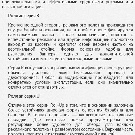
привлекательными и эффективными средствами рекламы или
наглядной агитации.
Ролл ап серия R
Крепление одной стороны рекламного полотна производится
внутри барабана-основания, на второй стороне фиксируется
самозажимная планка . После разворачивания полотно с
напечатанной рекламой или другой информацией полностью
выходит из кассеты и крепится своей верхней частью на
вертикальной стойке. Форма основания удобна для
размещения баннера, однако для дополнительной
устойчивости комплектуется раскладными ножками.
Серия R выпускается в различных модификациях конструкции:
обычная, усиленная, люкс (максимально прочная) и
двухсторонняя. Любая из модификаций производится для
конкретных условий эксплуатации, если они значительно
отличаются от стандартных.
Ролл ап серия U
Отличие этой серии Roll-Up в том, что в основании заложена
более устойчивая широкая форма основания барабана для
баннера. В торцах основания — каплевидные пластиковые
накладки. Две винтовые ножки предусмотрены для
регулировки более удобного для обзора угла наклона
рекламного полотна (в развёрнутом состоянии). Верхняя часть
полотна крепится к растяжке самозажимной планкой.