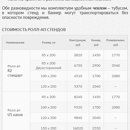
Обе разновидности мы комплектуем удобным
чехлом
– тубусом,
в котором стенд и баннер могут транспортироваться без
опасности повреждения.
СТОИМОСТЬ РОЛЛ-АП СТЕНДОВ
Конструкция,
Баннер,
Полипропилен,
Наименование
Размер, cм
руб
руб
руб
85 х 200
3820
1450
1770
85 х 200
6750
2900
3540
Ролл ап
Двухсторонний
R2
стандарт
100 х 200
4510
1700
2080
120 х 200
5370
2040
–
85 х 200
8240
1450
1770
100 х 200
9520
1700
2080
Ролл ап
U1 капля
120 х 200
9840
2040
–
150 х 200
16020
2550
–