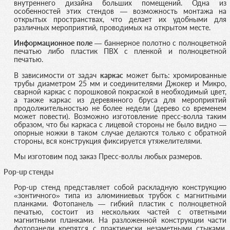
внутреннего дизайна больших помещений. Одна из
особенностей этих стендов — возможность монтажа на
открытых пространствах, что делает их удобными для
различных мероприятий, проводимых на открытом месте.
Информационное поле
— баннерное полотно с полноцветной
печатью либо пластик ПВХ с пленкой и полноцветной
печатью.
В зависимости от задач
каркас
может быть: хромированные
трубы диаметром 25 мм и соединителями Джокер и Микро,
сварной каркас с порошковой покраской в необходимый цвет,
а также каркас из деревянного бруса для мероприятий
продолжительностью не более недели (дерево со временем
может повести). Возможно изготовление пресс-волла таким
образом, что бы каркаса с лицевой стороны не было видно —
опорные ножки в таком случае делаются только с обратной
стороны, вся конструкция фиксируется утяжелителями.
Мы изготовим под заказ Пресс-воллы любых размеров.
Pop-up стенды
Pop-up стенд представляет собой раскладную конструкцию
«зонтичного» типа из алюминиевых трубок с магнитными
планками. Фотопанель — гибкий пластик с полноцветной
печатью, состоит из нескольких частей с ответными
магнитными планками. На разложенной конструкции части
фотопанели крепятся с практически незаметными стыками,