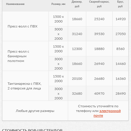
Джокер,
Сварной каркас,
Брус,
Наименование
Размер, мм
руб
руб
руб
1500 х
18660
25240
14920
2000
Пресс-волл с ПВХ
3000
х
31240
39530
27050
2000
1500 х
12300
18880
8560
2000
Пресс-волл с
баннерным
3000
полотном
х
18660
26940
14460
2000
1500 х
20100
26680
16360
2000
Тантамареска с ПВХ,
2 отверсия для лица
3000
х
32680
40970
28490
2000
Стоимость уточняйте по
Любые другие размеры
телефону или
электронной
почте
СТОИМОСТЬ POP-UP СТЕНДОВ