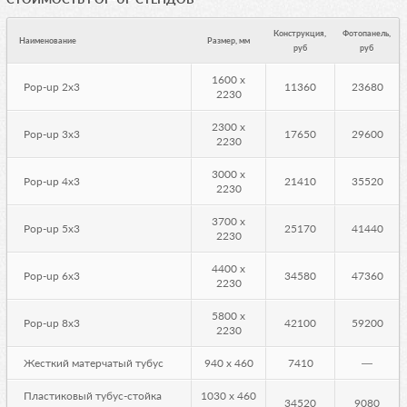
Конструкция,
Фотопанель,
Наименование
Размер, мм
руб
руб
1600 x
Pop-up 2x3
11360
23680
2230
2300 x
Pop-up 3x3
17650
29600
2230
3000 x
Pop-up 4x3
21410
35520
2230
3700 x
Pop-up 5x3
25170
41440
2230
4400 x
Pop-up 6x3
34580
47360
2230
5800 x
Pop-up 8x3
42100
59200
2230
Жесткий матерчатый тубус
940 х 460
7410
—
Пластиковый тубус-стойка
1030 x 460
34520
9080