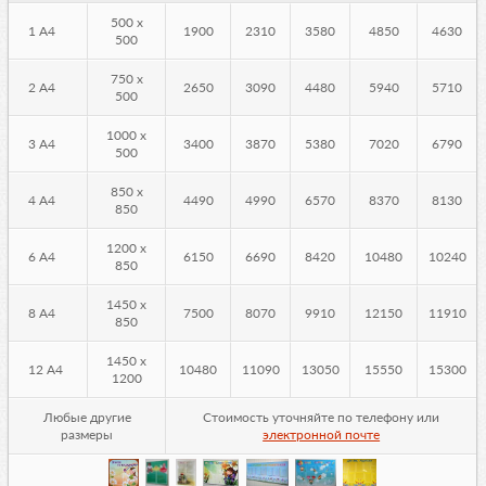
500 х
1 А4
1900
2310
3580
4850
4630
500
750 х
2 А4
2650
3090
4480
5940
5710
500
1000 х
3 А4
3400
3870
5380
7020
6790
500
850 х
4 А4
4490
4990
6570
8370
8130
850
1200 х
6 А4
6150
6690
8420
10480
10240
850
1450 х
8 А4
7500
8070
9910
12150
11910
850
1450 х
12 А4
10480
11090
13050
15550
15300
1200
Любые другие
Стоимость уточняйте по телефону или
размеры
электронной почте