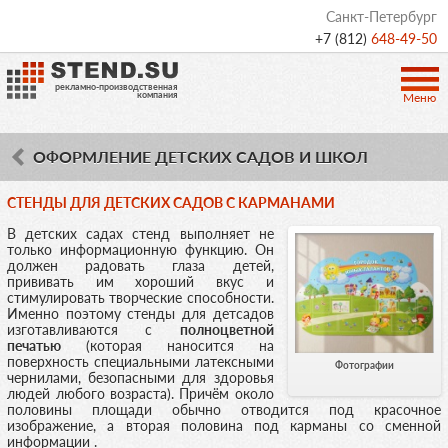
Санкт-Петербург
+7 (812)
648-49-50
рекламно-производственная
компания
Меню
ОФОРМЛЕНИЕ ДЕТСКИХ САДОВ И ШКОЛ
СТЕНДЫ ДЛЯ ДЕТСКИХ САДОВ С КАРМАНАМИ
В детских садах стенд выполняет не
только информационную функцию. Он
должен радовать глаза детей,
прививать им хороший вкус и
стимулировать творческие способности.
Именно поэтому стенды для детсадов
изготавливаются с
полноцветной
печатью
(которая наносится на
поверхность специальными латексными
Фотографии
чернилами, безопасными для здоровья
людей любого возраста). Причём около
половины площади обычно отводится под красочное
изображение, а вторая половина под карманы со сменной
информации .