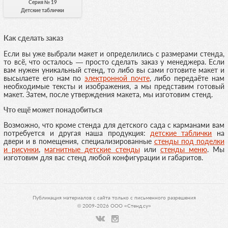
Серия № 19
Детские таблички
Как сделать заказ
Если вы уже выбрали макет и определились с размерами стенда,
то всё, что осталось — просто сделать заказ у менеджера. Если
вам нужен уникальный стенд, то либо вы сами готовите макет и
высылаете его нам по
электронной почте
, либо передаёте нам
необходимые тексты и изображения, а мы представим готовый
макет. Затем, после утверждения макета, мы изготовим стенд.
Что ещё может понадобиться
Возможно, что кроме стенда для детского сада с карманами вам
потребуется и другая наша продукция:
детские таблички
на
двери и в помещения, специализированные
стенды под поделки
и рисунки
,
магнитные детские стенды
или
стенды меню
. Мы
изготовим для вас стенд любой конфигурации и габаритов.
Публикация материалов с сайта только с письменного разрешения
© 2009-2026 ООО «Стенд.су»