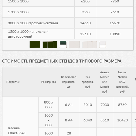
1500 х 1000
6280
7960
1700 х 1000
7360
7610
3000 х 1000 трехэлементный
14650
16670
1500 х 1000 напольный
12510
13850
двусторонний
СТОИМОСТЬ ПРЕДМЕТНЫХ СТЕНДОВ ТИПОВОГО РАЗМЕРА
Аналог
Аналог
Количество
без
Nielsen
Nielsen
Покрытие
Размер, мм
карманов,
профиля,
№2
№62
шт
руб
(узкий),
(широкий),
руб
руб
800 х
6 А4
5010
7030
8760
800
1050
х
8 А4
6340
8510
10420
800
пленка
Oracal 641
1000
28