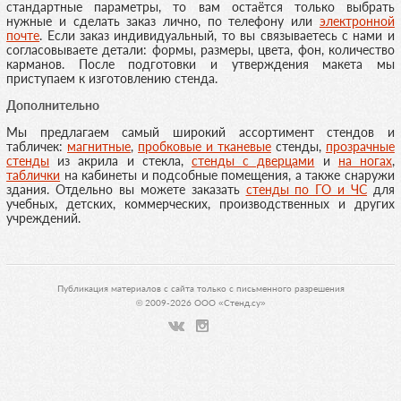
стандартные параметры, то вам остаётся только выбрать
нужные и сделать заказ лично, по телефону или
электронной
почте
. Если заказ индивидуальный, то вы связываетесь с нами и
согласовываете детали: формы, размеры, цвета, фон, количество
карманов. После подготовки и утверждения макета мы
приступаем к изготовлению стенда.
Дополнительно
Мы предлагаем самый широкий ассортимент стендов и
табличек:
магнитные
,
пробковые и тканевые
стенды,
прозрачные
стенды
из акрила и стекла,
стенды с дверцами
и
на ногах
,
таблички
на кабинеты и подсобные помещения, а также снаружи
здания. Отдельно вы можете заказать
стенды по ГО и ЧС
для
учебных, детских, коммерческих, производственных и других
учреждений.
Публикация материалов с сайта только с письменного разрешения
© 2009-2026 ООО «Стенд.су»