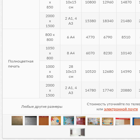
х
10х15
10800
12960
14870
850
см
2000
2 А1, 4
х
15380
18340
21480
А3
1500
800 х
6 А4
4770
6790
8510
800
1050
х
8 А4
6070
8230
10140
800
Полноцветная
печать
1000
28
х
10х15
10520
12680
14590
850
см
2000
2 А1, 4
х
14780
17740
20880
А3
1500
Стоимость уточняйте по теле
Любые другие размеры
или
электронной почте