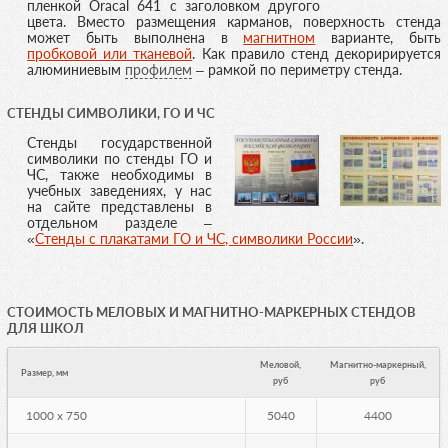
пленкой Oracal 641 с заголовком другого
цвета. Вместо размещения карманов, поверхность стенда
может быть выполнена в
магнитном
варианте, быть
пробковой или тканевой
. Как правило стенд декоририруется
алюминиевым
профилем
– рамкой по периметру стенда.
СТЕНДЫ СИМВОЛИКИ, ГО И ЧС
Стенды государственной
символики по стенды ГО и
ЧС, также необходимы в
учебных заведениях, у нас
на сайте представлены в
отдельном разделе –
«
Стенды с плакатами ГО и ЧС, символики России
».
СТОИМОСТЬ МЕЛОВЫХ И МАГНИТНО-МАРКЕРНЫХ СТЕНДОВ
ДЛЯ ШКОЛ
Меловой,
Магнитно-маркерный,
Размер, мм
руб
руб
1000 х 750
5040
4400