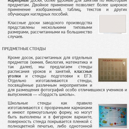
маркерные
доски, более удобные для занятий по некоторым
предметам. Двойное применение позволяет более широкое
применение изображений, таблиц, текстов и других
обучающих наглядных пособий.
Классные доски заводского производства
представлены несколькими типовыми
размерами, рассчитанными на большинство
случаев.
ПРЕДМЕТНЫЕ СТЕНДЫ
Кроме досок, рассчитанных для отдельных
предметов (химия, биология, математика и
так далее), мы предлагаем стенды
расписания уроков и занятий,
классные
уголки
и стенды подготовки к ЕГЭ.
Отдельно изготавливаются стенды,
посвящённые различным мероприятиям и
для размещения фотографий особо отличившихся учеников и
выпускников — «Гордость школы».
Школьные стенды как правило
изготавливаются с прозрачными карманами
и имеют прямоугольную форму, но могут
быть выполнены и в фигурном варианте,
поверхность стенда покрывается пленкой с
полноцветной печатью, либо однотонной