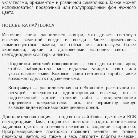
указателями, орнаментом и различной символикой. Также может
использоваться прозрачный или полупрозрачный фон нужного
цвета.
ПОДСВЕТКА ЛАЙТБОКСА
Источник света расположен внутри, что делает световую
вывеску заметной везде и всегда. Ранее применялись
люминесцентные лампы, но сейчас мы используем более
экономный, яркий и долговечный источник света —
светодиодные кластеры и ленты.
Подсветка лицевой поверхности
— свет достаточно ярок,
чтобы наблюдатель мог издалека увидеть текст или
указательные знаки. Боковые грани светового короба также
возможно сделать подсвеченными.
Контражур
— расположенная на небольшом расстоянии от
несущей поверхности односторонняя вывеска, но с
подсвеченной задней стенкой, либо с подсвеченными
торцевыми поверхностями. Тогда по периметру вокруг
вывески виден красивый освещённый ореол.
Дополнительная опция — подсветка лайтбокса цветными RGB
светодиодами. Такая подсветка позволит создать перетекания
заданных цветов и оттенков свечения с заданной скоростью.
Программирование лайтбокса позволит менять не только
переходы цветов, но также и весь алгоритм работы вывески: